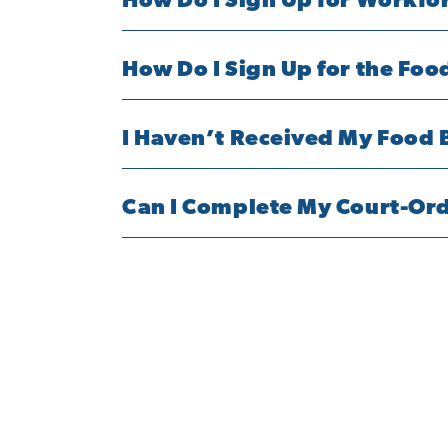
How Do I Sign Up for Workfo
How Do I Sign Up for the Foo
I Haven’t Received My Food 
Can I Complete My Court-Or