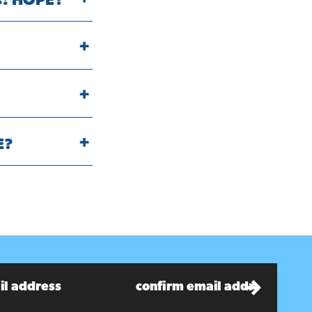
s: HOPE?
E?