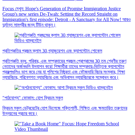
Focus দেখুন: Hope's Generation of Promise Immigration Justice
Group's new series De-Twah: Setting the Record Straight on
Immigration's first episode: Detroit - A Sanctuary for All Now! আরও
দুর্দান্ত সামগ্রীর জন্য টিউন থাকুন।
প্রতিশ্রুতির প্রজন্ম ক্লাস 30 গ্র্যাজুয়েশন এবং ক্যাপস্টোন শোকেস
প্রতিশ্রুতি বন্ধু, পরিবার, এবং সম্প্রদায়ের প্রজন্ম প্রোগ্রামের 30 তম শ্রেণীর তরুণ
নেতাদের অর্জনগুলি উদযাপন করে! শিক্ষার্থীরা তাদের সম্প্রদায়-ভিত্তিক ক্যাপস্টোন
প্রকল্পগুলিও ভাগ করে নেয় যা পুলিশের নিষ্ঠুরতা এবং ফৌজদারি বিচার সংস্কার, শিক্ষা
ন্যায়বিচার, পরিবেশগত ন্যায়বিচার এবং অভিবাসন ন্যায়বিচারকে সম্বোধন করে।
"পাঠযোগ্য" ফোকাস: হোপ ফ্রিডম স্কুল
ফ্রিডম স্কুল ডেট্রয়েটের হোপ ভিলেজে শক্তিশালী, শিক্ষিত এবং ক্ষমতায়িত তরুণদের
উন্নয়নের প্রচার করে।