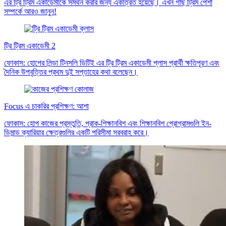
এর ট্রি ট্রিম একাডেমীকে সমর্থন করার জন্য একত্রিত হয়েছে। এখন গাছ ট্রিম পেশা
সম্পর্কে আরও জানুন!
ট্রি ট্রিম একাডেমী 2
ফোকাস: হোপের লিন্ডা টিনসলি ডিটিই এর ট্রি ট্রিম একাডেমী প্লাস প্রার্থী ক্ষতিপূরণ এবং
দৈনিক উপবৃত্তির প্রথম দুই সপ্তাহের কথা বলেছেন।
Focus এ চাকরির প্রশিক্ষণ: আশা
ফোকাস: হোপ কাজের প্রস্তুতি, প্রাক-শিক্ষানবিশ এবং শিক্ষানবিশ প্রোগ্রামগুলি ইন-
ডিমান্ড ক্যারিয়ার ক্ষেত্রগুলির একটি পরিসীমা সরবরাহ করে।