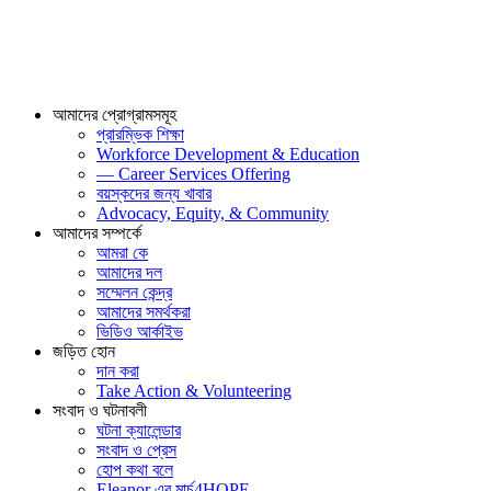
আমাদের প্রোগ্রামসমূহ
প্রারম্ভিক শিক্ষা
Workforce Development & Education
— Career Services Offering
বয়স্কদের জন্য খাবার
Advocacy, Equity, & Community
আমাদের সম্পর্কে
আমরা কে
আমাদের দল
সম্মেলন কেন্দ্র
আমাদের সমর্থকরা
ভিডিও আর্কাইভ
জড়িত হোন
দান করা
Take Action & Volunteering
সংবাদ ও ঘটনাবলী
ঘটনা ক্যালেন্ডার
সংবাদ ও প্রেস
হোপ কথা বলে
Eleanor এর মার্চ4HOPE