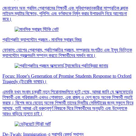
জেনারেশন অফ প্রমিস প্রোগ্রামের শিক্ষার্থী এবং সুবিধাপ্রদানকারীরা সাম্প্রতিক ব্ল্যাক
লাইভস ম্যাটার বিক্ষোভ, পুলিশিং এবং বর্ণবাদকে নির্মূল করার উপায়গুলি নিয়ে আলোচনা
করে।
প্রতিশ্রুতি ক্যাপস্টোন প্রজন্ম - মানসিক স্বাস্থ্য বিষয়
ফোকাস: হোপের প্রোগ্রাম, প্রতিশ্রুতির প্রজন্ম, সম্প্রদায় সংগঠিত এবং ইস্যু ভিত্তিক
ক্যাপস্টোন প্রকল্পগুলি সম্পন্ন করতে শিক্ষার্থীদের সমর্থন করে।
Focus: Hope's Generation of Promise Students Response to Oxford
Tragedy (ইংরেজি ভাষায়)।
এমনকি যখন সংবাদ চক্রটি নতুন শিরোনামগুলিতে ছুটে গেছে, আমরা জানি যে অক্সফোর্ডের
শিক্ষার্থী এবং পরিবারগুলি এখনও শোকাহত, এবং রাজ্য ও দেশ জুড়ে অনেক শিক্ষার্থী লড়াই
করছে। বিশেষ করে যেহেতু অনেক শিক্ষার্থী তাদের দ্বিতীয় সেমিস্টারের জন্য স্কুলে ফিরে
আসছে, তাই আমরা এই গুরুত্বপূর্ণ বিষয়কে ঘিরে শিক্ষার্থীদের অনুভূতি এবং উদ্বেগকে
আরও বাড়িয়ে তুলতে চাই।
De-Twah: Immigration এ সরাসরি রেকর্ড স্থাপন