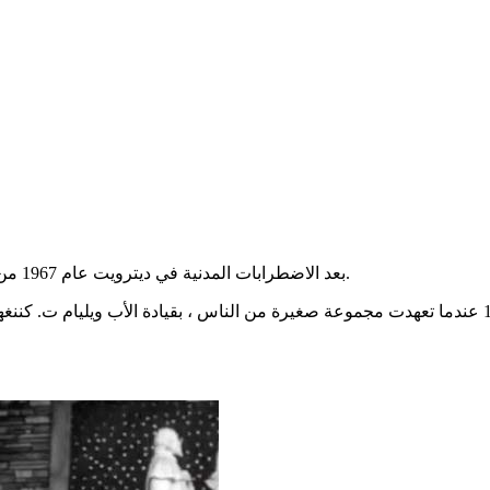
التركيز: تأسست HOPE بعد الاضطرابات المدنية في ديترويت عام 1967 من قبل الأب ويليام كننغهام وإليانور جوسايتيس.
كانت ديترويت لا تزال مشتعلة من الاضطرابات المدنية عام 1967 عندما تعهدت مجموعة صغيرة من الناس