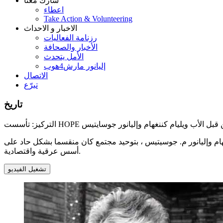
شارك معنا
اعطاء
Take Action & Volunteering
الاخبار و الاحداث
رزنامة الفعاليات
الأخبار والصحافة
الأمل يتحدث
إليانور مارش4هوب
الاتصال
تبرّع
تاريخ
 ، بقيادة الأب ويليام ت. كننغهام وإليانور م. جوسيتيس ، بتوحيد مجتمع كان منقسما بشكل حاد على
أسس عرقية واقتصادية.
تشغيل الفيديو