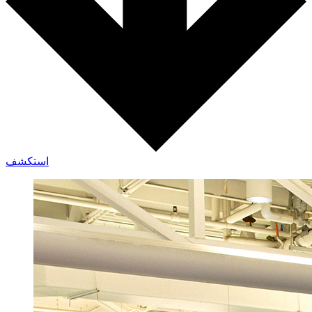
استكشف