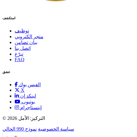
استكشف
توظيف
متجر الكتروني
بيان تضامن
اتصل بنا
تبرّع
FAQ
عشق
الفيس بوك
X
لينكد إن
يوتيوب
إينستاجرام
2026 التركيز: الأمل
©
سياسة الخصوصية
نموذج 990 الحالي