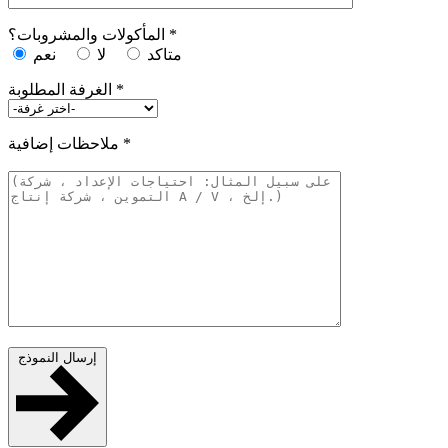
المأكولات والمشروبات؟ *
متاكد
لا
نعم
الغرفة المطلوبة *
ملاحظات إضافية *
إرسال النموذج