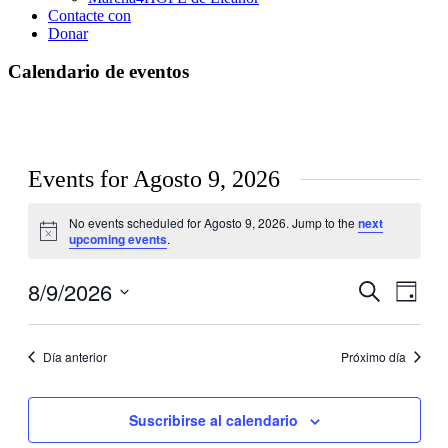
Contacte con
Donar
Calendario de eventos
Events for Agosto 9, 2026
No events scheduled for Agosto 9, 2026. Jump to the
next
Notice
upcoming events
.
8/9/2026
Búsqued
Nave
Busque
Día
en
por
de
Seleccione
las
la
eventos
vistas
fecha.
Día anterior
Próximo día
y
de
navegaci
los
event
Suscribirse al calendario
de