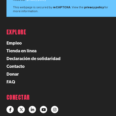
This webpage is secured by
reCAPTCHA
. View the
privacy policy
for
more information.
EXPLORE
Empleo
Tienda en línea
Declaración de solidaridad
Contacto
Donar
FAQ
CONECTAR