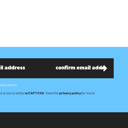
ivacy policy
e is secured by
reCAPTCHA
. View the
privacy policy
for more