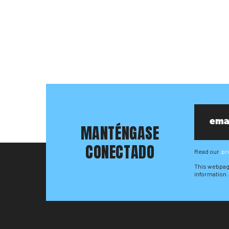
MANTÉNGASE
CONECTADO
Read our
pr
This webpag
information.