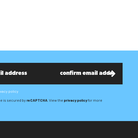
ivacy policy
e is secured by
reCAPTCHA
. View the
privacy policy
for more