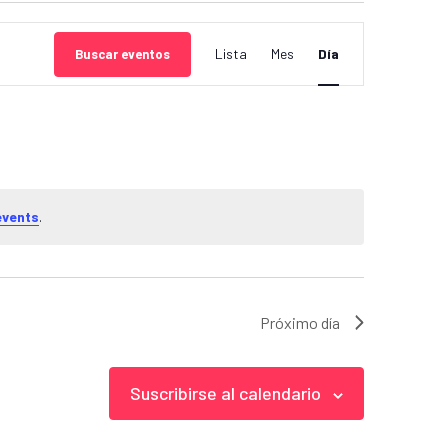
NAVEGACIÓN
Lista
Mes
Día
Buscar eventos
POR LAS
VISTAS DE
LOS
EVENTOS
events
.
Próximo día
Suscribirse al calendario