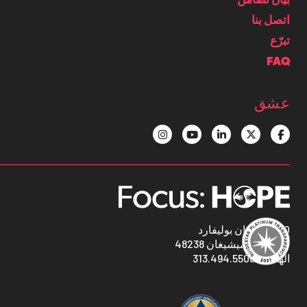
بيان تضامن
اتصل بنا
تبرّع
FAQ
عشق
1400 أوكمان بوليفارد
ديترويت ، ميشيغان 48238
313.494.5500
الهاتف: