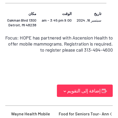
تاريخ
الوقت
مكان
1300 Oakman Blvd
9:00 am - 3:45 pm
سبتمبر 16, 2024
Detroit
,
MI
48238
Focus: HOPE has partnered with Ascension Health to
offer mobile mammograms. Registration is required,
to register please call 313-494-4600
إضافة إلى التقويم
Wayne Health Mobile
Food for Seniors Tour- Ann