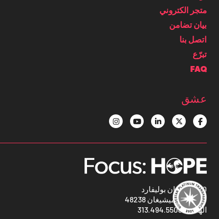
متجر الكتروني
بيان تضامن
اتصل بنا
تبرّع
FAQ
عشق
1400 أوكمان بوليفارد
ديترويت ، ميشيغان 48238
313.494.5500
الهاتف: