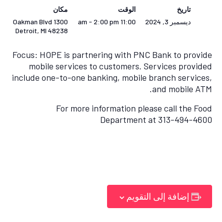
تاريخ
الوقت
مكان
1300 Oakman Blvd
11:00 am - 2:00 pm
ديسمبر 3, 2024
Detroit
,
MI
48238
Focus: HOPE is partnering with PNC Bank to provide
mobile services to customers. Services provided
include one-to-one banking, mobile branch services,
and mobile ATM.
For more information please call the Food
Department at 313-494-4600
إضافة إلى التقويم