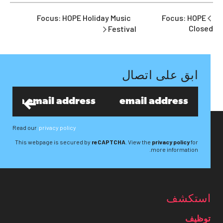
Focus: HOPE Holiday Music
Focus: HOPE
Closed
Festival
ابق على اتصال
Read our
privacy policy
This webpage is secured by
reCAPTCHA
. View the
privacy policy
for
more information.
استكشف
توظيف