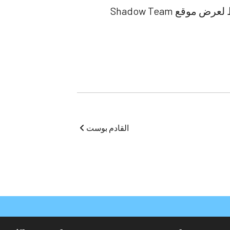
إذا كنت ترغب في رؤية المزيد من العمل الذي تنشئه السيدة مارشال ، فانقر فوق الرابط لعرض موقع Shadow Team
القادم بوست