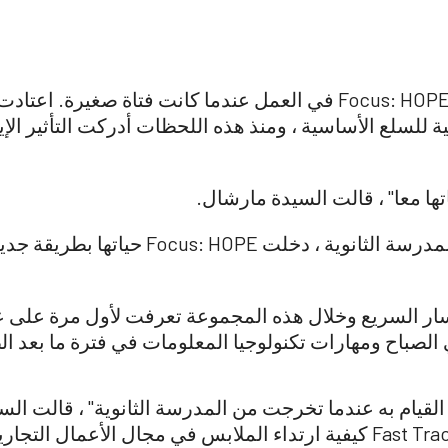
رأت ديريس مارشال لأول مرة Focus: HOPE في العمل عندما كانت فتاة
تها معا" ، قالت السيدة مارشال.
بعد تخرج السيدة مارشال من المدرسة الثانوية 
 السريع وخلال هذه المجموعة تعرفت لأول مرة على عا
لصباح ومهارات تكنولوجيا المعلومات في فترة ما بعد ال
لقيام به عندما تخرجت من المدرسة الثانوية" ، قالت السي
البرنامج اتجاه حياتي. علمتني Fast Track كيفية ارتداء الملابس في مجال ا