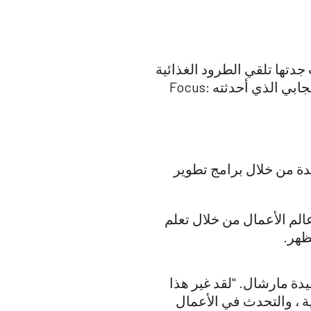
 صغيرة. اعتادت جدتها تلقي الطرود الغذائية
كجزء من برنامج الأغذية التكميلية للسلع الأساسية ، ومنذ هذه اللحظات أدركت التأثير الإيجابي الذي أحدثته Focus:
، دخلت Focus: HOPE حياتها بطريقة جديدة من خلال برامج تطوير
لم الأعمال من خلال تعلم
ظهر.
دة مارشال. "لقد غير هذا
لأعمال التجارية ، والتحدث في الأعمال