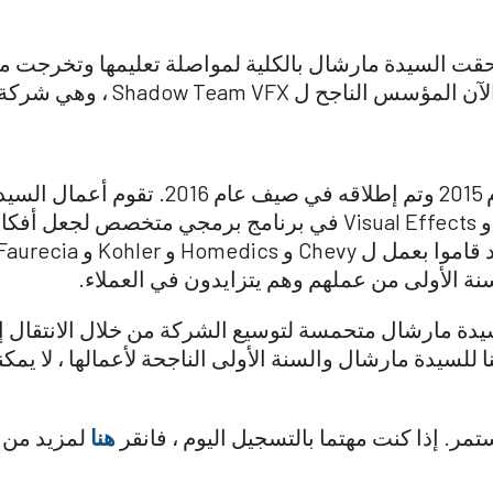
رجها من Fast Track ، التحقت السيدة مارشال بالكلية لمواصلة تعليمها 
بدرجة في إدارة الأعمال. وهي الآن 
تأسس فريق الظل VFX في عام 2015 وتم إطلاق
مرئية باستخدام 3D Animation و Visual Effects في برنامج بر
سنة الأولى من عملهم وهم يتزايدون في العملاء.
20 للتو ، فإن السيدة مارشال متحمسة لتوسيع الشركة من خلال الانت
ا للسيدة مارشال والسنة الأولى الناجحة لأعمالها ، لا يمكنن
ر. إذا كنت مهتما بالتسجيل اليوم ، فانقر
هنا
لمزيد من ا