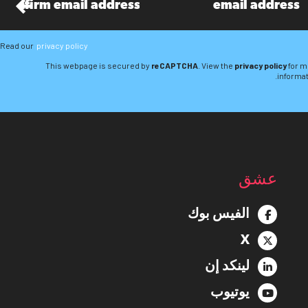
Read our
privacy policy
This webpage is secured by
reCAPTCHA
. View the
privacy policy
for m
informat
عشق
الفيس بوك
X
لينكد إن
يوتيوب