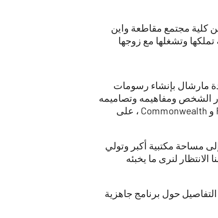
وتخرجت من كلية مجتمع مقاطعة واين
المؤسس الناجح ل Shadow Team VFX ، وهي شركة تملكها وتشغلها مع زوجها
ه في صيف عام 2016. تقوم أعمال السيدة مارشال بإنشاء رسومات
مجي متخصص لجعل أفكار الشخص ومفاهيمه وتصاميمه
تأتي في واقع واقعي للصور. لقد قاموا بعمل ل Chevy و Homedics و Kohler و Faurecia و Commonwealth ، على
قال إلى مساحة مكتبية أكبر وتولي
ا الانتظار لنرى ما يخبئه
لتفاصيل حول برنامج جاهزية