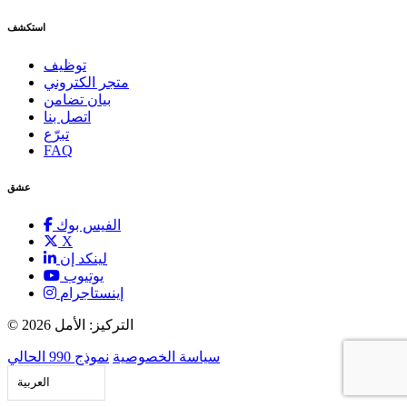
استكشف
توظيف
متجر الكتروني
بيان تضامن
اتصل بنا
تبرّع
FAQ
عشق
الفيس بوك
X
لينكد إن
يوتيوب
إينستاجرام
©
2026 التركيز: الأمل
سياسة الخصوصية
نموذج 990 الحالي
العربية‏