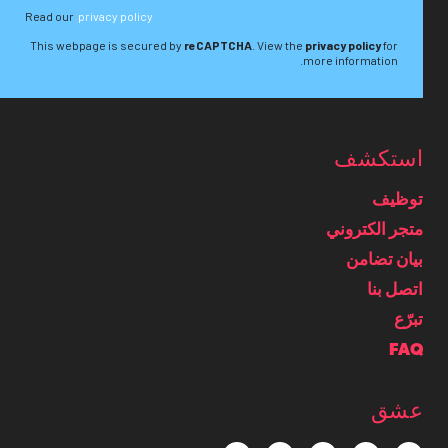
Read our
privacy policy
This webpage is secured by
reCAPTCHA
. View the
privacy policy
for
more information.
استكشف
توظيف
متجر الكتروني
بيان تضامن
اتصل بنا
تبرّع
FAQ
عشق