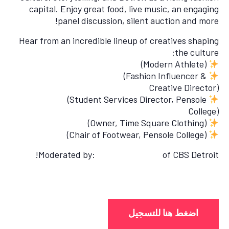
capital. Enjoy great food, live music, an engaging
panel discussion, silent auction and more!
Hear from an incredible lineup of creatives shaping
the culture:
Hajj Flemings
(Modern Athlete)
(Fashion Influencer &
Cederick Campbell
Creative Director)
Nikki Taylor
(Student Services Director, Pensole
College)
(Owner, Time Square Clothing)
Al Bartell
E. Scott
(Chair of Footwear, Pensole College)
Moderated by:
Lauren Winfrey
of CBS Detroit!
Get your tickets today!
اضغط هنا للتسجيل