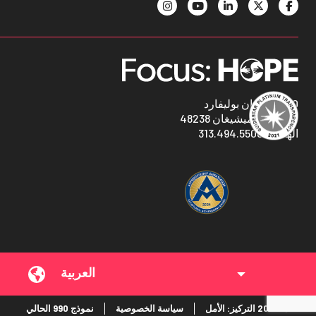
1400 أوكمان بوليفارد
ديترويت ، ميشيغان 48238
313.494.5500
الهاتف:
العربية‏
نموذج 990 الحالي
سياسة الخصوصية
2026 التركيز: الأمل
©