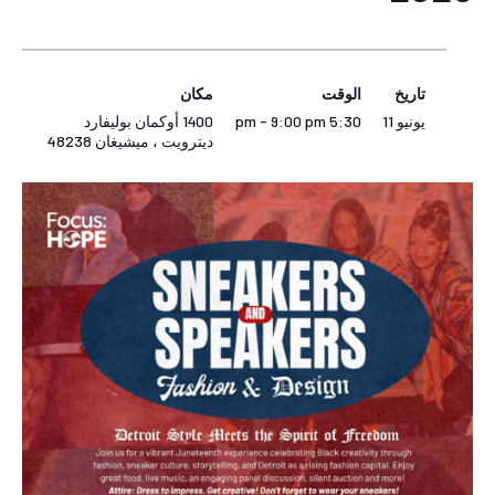
تاريخ
الوقت
مكان
1400 أوكمان بوليفارد
5:30 pm - 9:00 pm
يونيو 11
48238
، ميشيغان
ديترويت